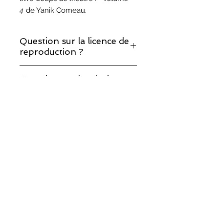
4
de Yanik Comeau.
Question sur la licence de
reproduction ?
Si vous décidez de monter cette
Question sur les droits
pièce, prenez note que la licence de
d'auteur ?
reproduction est incluse.
Vous trouverez les réponses à vos
questions sur notre page sur les
droits d'auteur
.
©
2017-2025
, Théâtralités/COMUNIK Média.
Fièrement créé avec
Wix.com par TRIO