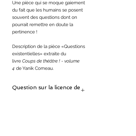
Une pièce qui se moque gaiement
du fait que les humains se posent
souvent des questions dont on
pourrait remettre en doute la
pertinence !
Description de la pièce «Questions
existentielles» extraite du
livre
Coups de théâtre ! - volume
4
de Yanik Comeau.
Question sur la licence de
reproduction ?
Si vous décidez de monter cette
Question sur les droits
pièce, prenez note que la licence de
d'auteur ?
reproduction est incluse.
Vous trouverez les réponses à vos
questions sur notre page sur les