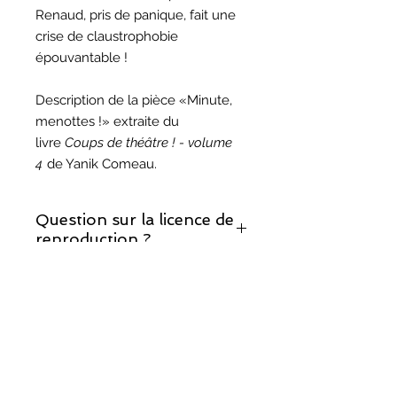
Renaud, pris de panique, fait une
crise de claustrophobie
épouvantable !
Description de la pièce «Minute,
menottes !» extraite du
livre
Coups de théâtre ! - volume
4
de Yanik Comeau.
Question sur la licence de
reproduction ?
Si vous décidez de monter cette
Question sur les droits
pièce, prenez note que la licence de
d'auteur ?
reproduction est incluse.
Vous trouverez les réponses à vos
questions sur notre page sur les
droits d'auteur
.