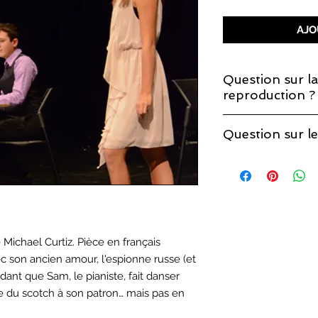
AJO
Question sur la
reproduction ?
Si vous décidez de 
Question sur le
que la licence de re
Vous trouverez les r
page sur les
droits 
 Michael Curtiz. Pièce en français
c son ancien amour, l'espionne russe (et
dant que Sam, le pianiste, fait danser
rse du scotch à son patron… mais pas en