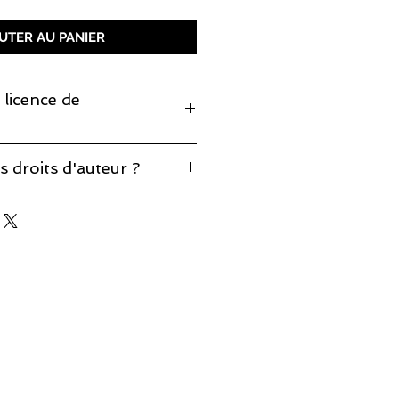
UTER AU PANIER
 licence de
monter cette pièce, prenez note
s droits d'auteur ?
production est incluse.
éponses à vos questions sur notre
d'auteur
.