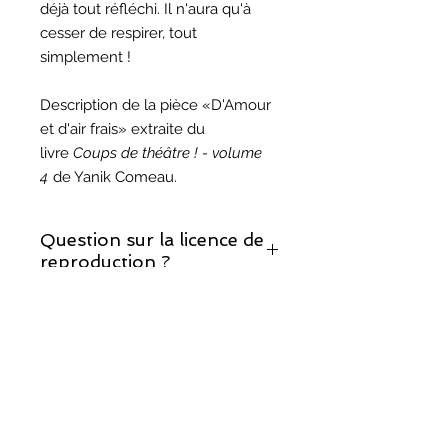
déjà tout réfléchi. Il n'aura qu'à
cesser de respirer, tout
simplement !
Description de la pièce «D'Amour
et d'air frais» extraite du
livre
Coups de théâtre ! - volume
4
de Yanik Comeau.
Question sur la licence de
reproduction ?
Si vous décidez de monter cette
Question sur les droits
pièce, prenez note que la licence de
d'auteur ?
reproduction est incluse.
Vous trouverez les réponses à vos
questions sur notre page sur les
droits d'auteur
.
©
2017-2025
, Théâtralités/COMUNIK Média.