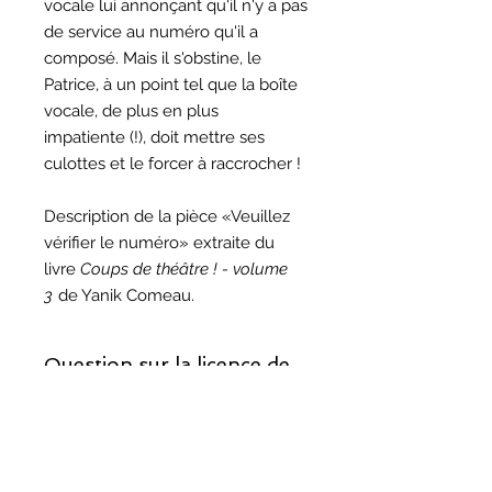
vocale lui annonçant qu'il n'y a pas
de service au numéro qu'il a
composé. Mais il s'obstine, le
Patrice, à un point tel que la boîte
vocale, de plus en plus
impatiente (!), doit mettre ses
culottes et le forcer à raccrocher !
Description de la pièce «Veuillez
vérifier le numéro» extraite du
livre
Coups de théâtre ! - volume
3
de Yanik Comeau.
Question sur la licence de
reproduction ?
Si vous décidez de monter cette
Question sur les droits
pièce, prenez note que la licence de
d'auteur ?
reproduction est incluse.