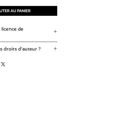
UTER AU PANIER
 licence de
monter cette pièce, prenez note
s droits d'auteur ?
production est incluse.
éponses à vos questions sur notre
d'auteur
.