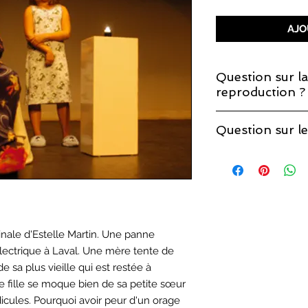
AJO
Question sur la
reproduction ?
Si vous décidez de 
Question sur le
que la licence de re
Vous trouverez les r
page sur les
droits 
inale d'Estelle Martin. Une panne
électrique à Laval. Une mère tente de
e sa plus vieille qui est restée à
 fille se moque bien de sa petite sœur
dicules. Pourquoi avoir peur d'un orage