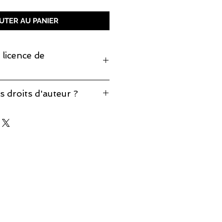
UTER AU PANIER
 licence de
monter cette pièce, prenez note
s droits d'auteur ?
production est incluse.
éponses à vos questions sur notre
d'auteur
.