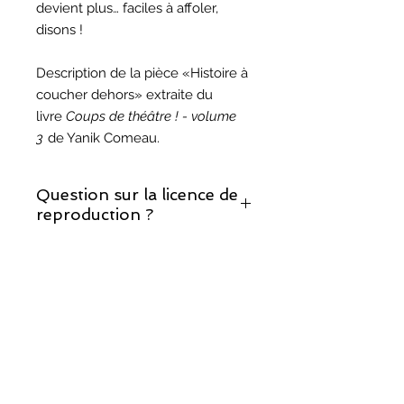
devient plus… faciles à affoler,
disons !
Description de la pièce «Histoire à
coucher dehors» extraite du
livre
Coups de théâtre ! - volume
3
de Yanik Comeau.
Question sur la licence de
reproduction ?
Si vous décidez de monter cette
Question sur les droits
pièce, prenez note que la licence de
d'auteur ?
reproduction est incluse.
Vous trouverez les réponses à vos
questions sur notre page sur les
droits d'auteur
.
©
2017-2025
, Théâtralités/COMUNIK Média.
Fièrement créé avec
Wix.com par TRIO