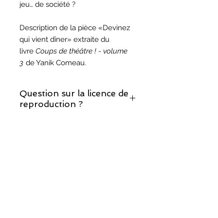
jeu… de société ?
Description de la pièce «Devinez
qui vient dîner» extraite du
livre
Coups de théâtre ! - volume
3
de Yanik Comeau.
Question sur la licence de
reproduction ?
Si vous décidez de monter cette
Question sur les droits
pièce, prenez note que la licence de
d'auteur ?
reproduction est incluse.
Vous trouverez les réponses à vos
questions sur notre page sur les
droits d'auteur
.
©
2017-2025
, Théâtralités/COMUNIK Média.
Fièrement créé avec
Wix.com par TRIO