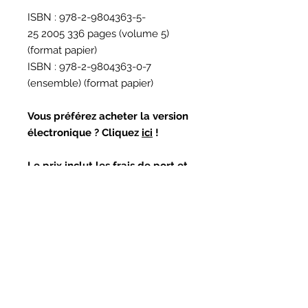
ISBN : 978-2-9804363-5-
25 2005 336 pages (volume 5)
(format papier)
ISBN : 978-2-9804363-0-7
(ensemble) (format papier)
Vous préférez acheter la version
électronique ? Cliquez
ici
!
Le prix inclut les frais de port et
manutention. Disponible au
Canada seulement.
Curieux de lire quelques
pièces?
Vous pouvez lire une pièce tirée de
Vous préférez acheter la
chacun des six volumes de la série