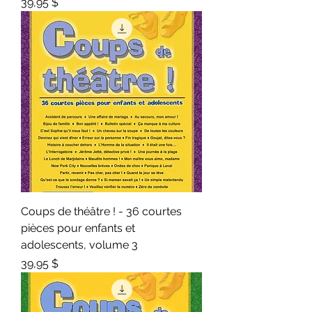
Prix
39,95 $
Coups de théâtre ! - 36 courtes
pièces pour enfants et
adolescents, volume 3
Prix
39,95 $