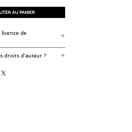
UTER AU PANIER
 licence de
monter cette pièce, prenez note
s droits d'auteur ?
production est incluse
éponses à vos questions sur notre
d'auteur
.