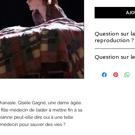
AJO
Question sur la
reproduction ?
Si vous décidez de 
Question sur le
que la licence de re
Vous trouverez les r
page sur les
droits 
hanasie. Gisèle Gagné, une dame âgée,
ille médecin de l’aider à mettre fin à sa
ianne peut-elle dire oui à une telle
médecin pour sauver des vies ?