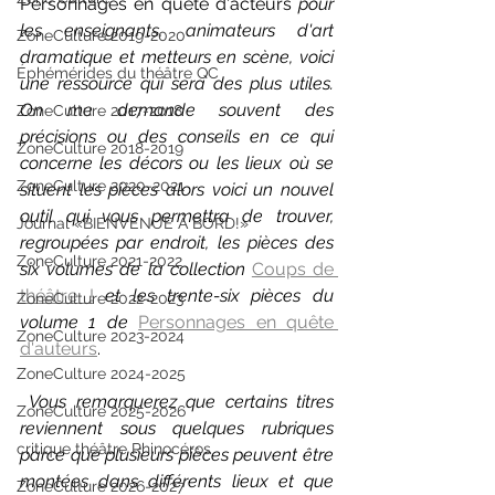
Personnages en quête d'acteurs 
pour 
les enseignants, animateurs d'art 
ZoneCulture 2019-2020
dramatique et metteurs en scène, voici 
Éphémérides du théâtre QC
une ressource qui sera des plus utiles. 
On me demande souvent des 
ZoneCulture 2017-2018
précisions ou des conseils en ce qui 
ZoneCulture 2018-2019
concerne les décors ou les lieux où se 
ZoneCulture 2020-2021
situent les pièces alors voici un nouvel 
outil qui vous permettra de trouver, 
Journal «BIENVENUE À BORD!»
regroupées par endroit, les pièces des 
ZoneCulture 2021-2022
six volumes de la collection 
Coups de 
théâtre !
et les trente-six pièces du 
ZoneCulture 2022-2023
volume 1 de 
Personnages en quête 
ZoneCulture 2023-2024
d'auteurs
.
ZoneCulture 2024-2025
 Vous remarquerez que certains titres 
ZoneCulture 2025-2026
reviennent sous quelques rubriques 
critique théâtre Rhinocéros
parce que plusieurs pièces peuvent être 
montées dans différents lieux et que 
ZoneCulture 2026-2027