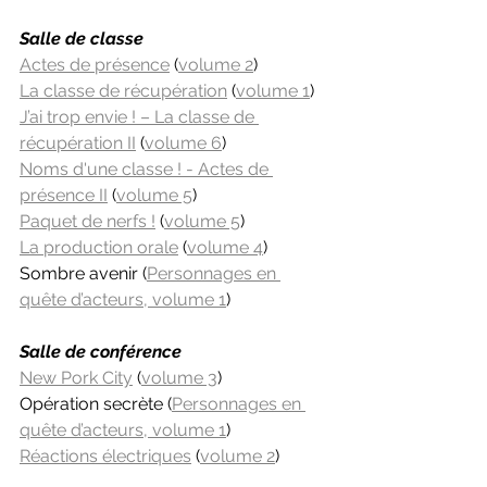
Salle de classe
Actes de présence
 (
volume 2
)
La classe de récupération
 (
volume 1
)
J’ai trop envie ! – La classe de 
récupération II
 (
volume 6
)
Noms d'une classe ! - Actes de 
présence II
 (
volume 5
)
Paquet de nerfs !
 (
volume 5
)
La production orale
 (
volume 4
)
Sombre avenir (
Personnages en 
quête d’acteurs, volume 1
)
Salle de conférence
New Pork City
 (
volume 3
) 
Opération secrète (
Personnages en 
quête d’acteurs, volume 1
)
Réactions électriques
 (
volume 2
)