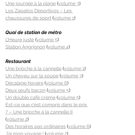
Une journée à la plage
 (
volume 3
)
Los Zapatos Deportivos – Les 
chaussures de sport
 (
volume 1
)
Quai de station de métro
L’Heure juste
 (
volume 5
)
Station Angrignon
 (
volume 4
)
Restaurant
Une brioche à la cannelle
 (
volume 1
)
Un cheveu sur la soupe
 (
volume 3
)
Décalage horaire
 (
volume 6
)
Deux œufs bacon
 (
volume 5
)
Un double café crème
 (
volume 5
)
Est-ce que c’est compris dans le prix 
? – Une brioche à la cannelle II
(
volume 2
)
Des horaires pas ordinaires
 (
volume 6
)
J’ai mon voyage !
 (
volume 2
)