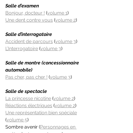
Salle d’examen
Bonjour, docteur !
 (
volume 1
)
Une dent contre vous
 (
volume 2
)
Salle d’interrogatoire
Accident de parcours
 (
volume 3
)
L’Interrogatoire
 (
volume 3
)
Salle de montre (concessionnaire 
automobile)
Pas cher, pas cher !
 (
volume 3
)
Salle de spectacle
La princesse nicotine
 (
volume 2
)
Réactions électriques
 (
volume 2
)
Une représentation bien spéciale
(
volume 5
)
Sombre avenir (
Personnages en 