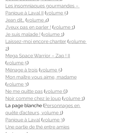
Les insomniaques gourmandes – 
Panique à Laval II
 (
volume 5
)
Jean dit…
 (
volume 4
)
J’veux pas en parler !
 (
volume 1
)
Je suis malade !
 (
volume 1
)
Laissez-moi encore chanter
 (
volume 
2
)
Mega Space Warrior – Zap ! II
(
volume 5
)
Ménage à trois
 (
volume 5
)
Mon maître vous aime, madame
(
volume 3
)
Ne me quitte pas
 (
volume 6
)
Noir comme chez le loup
 (
volume 1
)
La page blanche (
Personnages en 
quête d’acteurs, volume 1
)
Panique à Laval
 (
volume 3
)
Une partie de thé entre amies