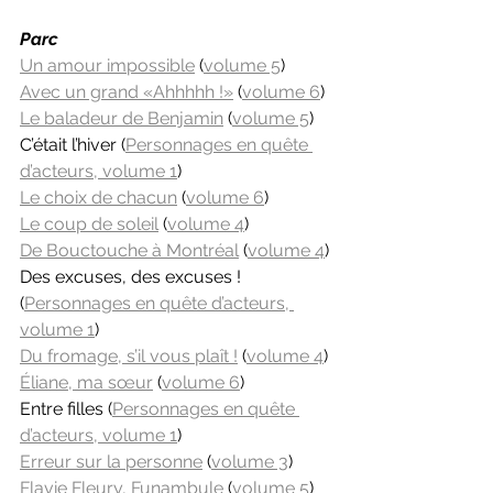
Parc
Un amour impossible
 (
volume 5
)
Avec un grand «Ahhhhh !»
 (
volume 6
)
Le baladeur de Benjamin
 (
volume 5
)
C’était l’hiver (
Personnages en quête 
d’acteurs, volume 1
)
Le choix de chacun
 (
volume 6
)
Le coup de soleil
 (
volume 4
)
De Bouctouche à Montréal
 (
volume 4
)
Des excuses, des excuses ! 
(
Personnages en quête d’acteurs, 
volume 1
)
Du fromage, s’il vous plaît !
 (
volume 4
)
Éliane, ma sœur
 (
volume 6
)
Entre filles (
Personnages en quête 
d’acteurs, volume 1
)
Erreur sur la personne
 (
volume 3
)
Flavie Fleury, Funambule
 (
volume 5
)