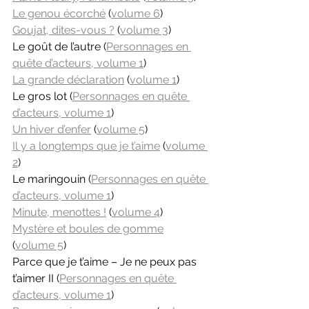
Le genou écorché
 (
volume 6
)
Goujat, dites-vous ?
 (
volume 3
)
Le goût de l’autre (
Personnages en 
quête d’acteurs, volume 1
)
La grande déclaration
 (
volume 1
)
Le gros lot (
Personnages en quête 
d’acteurs, volume 1
)
Un hiver d’enfer
 (
volume 5
)
Il y a longtemps que je t’aime
 (
volume 
2
)
Le maringouin (
Personnages en quête 
d’acteurs, volume 1
)
Minute, menottes !
 (
volume 4
)
Mystère et boules de gomme
(
volume 5
)
Parce que je t’aime – Je ne peux pas 
t’aimer II (
Personnages en quête 
d’acteurs, volume 1
)