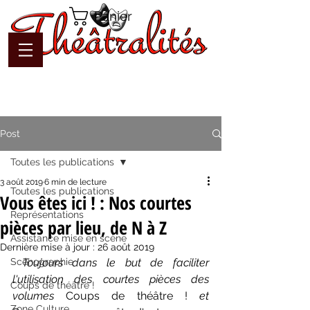
Panier
Post
Toutes les publications
3 août 2019
6 min de lecture
Toutes les publications
Vous êtes ici ! : Nos courtes
Représentations
pièces par lieu, de N à Z
Assistance mise en scène
Dernière mise à jour :
26 août 2019
Scénographie
 Toujours dans le but de faciliter 
l'utilisation des courtes pièces des 
Coups de théâtre !
volumes 
Coups de théâtre ! 
et 
Zone Culture