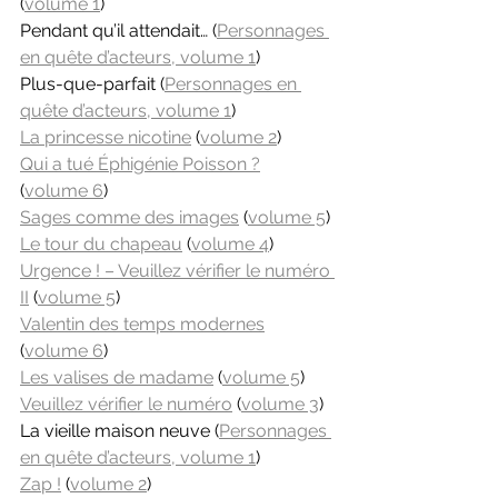
(
volume 1
)
Pendant qu’il attendait… (
Personnages 
en quête d’acteurs, volume 1
)
Plus-que-parfait (
Personnages en 
quête d’acteurs, volume 1
)
La princesse nicotine
 (
volume 2
)
Qui a tué Éphigénie Poisson ?
(
volume 6
)
Sages comme des images
 (
volume 5
)
Le tour du chapeau
 (
volume 4
)
Urgence ! – Veuillez vérifier le numéro 
II
 (
volume 5
)
Valentin des temps modernes
(
volume 6
)
Les valises de madame
 (
volume 5
)
Veuillez vérifier le numéro
 (
volume 3
)
La vieille maison neuve (
Personnages 
en quête d’acteurs, volume 1
)
Zap !
 (
volume 2
)