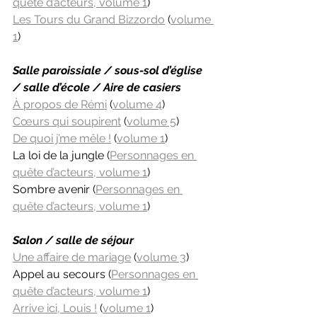
quête d’acteurs, volume 1
)
Les Tours du Grand Bizzordo
 (
volume 
1
)
Salle paroissiale / sous-sol d’église 
/ salle d’école / Aire de casiers
À propos de Rémi
 (
volume 4
)
Cœurs qui soupirent
 (
volume 5
)
De quoi j’me mêle !
 (
volume 1
)
La loi de la jungle (
Personnages en 
quête d’acteurs, volume 1
)
Sombre avenir (
Personnages en 
quête d’acteurs, volume 1
)
Salon / salle de séjour
Une affaire de mariage
 (
volume 3
)
Appel au secours (
Personnages en 
quête d’acteurs, volume 1
)
Arrive ici, Louis !
 (
volume 1
)