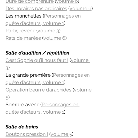
Dure de comprenure
 (
volume 6
)
Des horaires pas ordinaires
 (
volume 6
)
Les manchettes (
Personnages en 
quête d’acteurs, volume 1
)
Partir, revenir
 (
volume 3
)
Rats de marées
 (
volume 6
)
Salle d’audition / répétition
C’est Sophie qu’il nous faut !
 (
volume 
3
)
La grande première (
Personnages en 
quête d’acteurs, volume 1
)
Opération beurre d’arachides
 (
volume 
5
)
Sombre avenir (
Personnages en 
quête d’acteurs, volume 1
)
Salle de bains
Boutons pression !
 (
volume 5
)