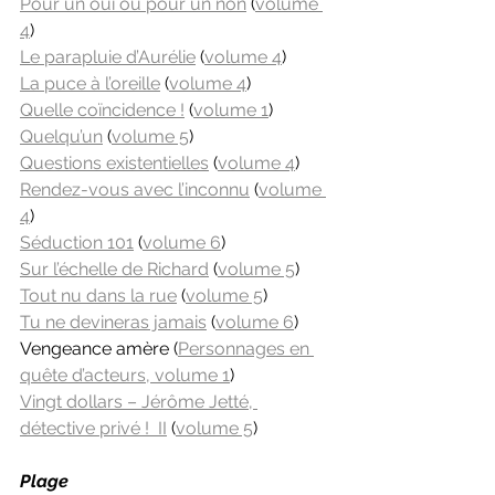
Pour un oui ou pour un non
 (
volume 
4
)
Le parapluie d’Aurélie
 (
volume 4
)
La puce à l’oreille
 (
volume 4
)
Quelle coïncidence !
 (
volume 1
)
Quelqu’un
 (
volume 5
)
Questions existentielles
 (
volume 4
)
Rendez-vous avec l’inconnu
 (
volume 
4
) 
Séduction 101
 (
volume 6
)
Sur l’échelle de Richard
 (
volume 5
)
Tout nu dans la rue
 (
volume 5
)
Tu ne devineras jamais
 (
volume 6
)
Vengeance amère (
Personnages en 
quête d’acteurs, volume 1
)
Vingt dollars – Jérôme Jetté, 
détective privé !  II
 (
volume 5
)
Plage