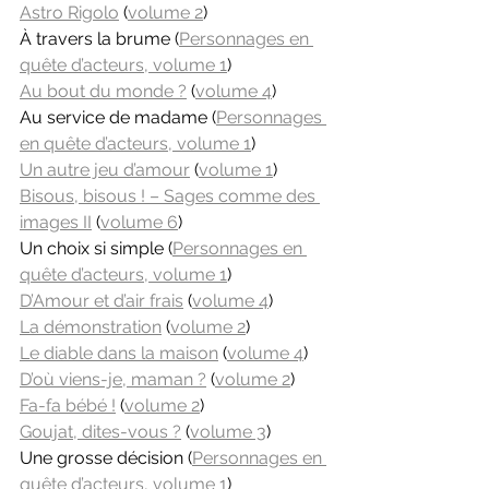
Astro Rigolo
 (
volume 2
)
À travers la brume (
Personnages en 
quête d’acteurs, volume 1
)
Au bout du monde ?
 (
volume 4
)
Au service de madame (
Personnages 
en quête d’acteurs, volume 1
)
Un autre jeu d’amour
 (
volume 1
)
Bisous, bisous ! – Sages comme des 
images II
 (
volume 6
)
Un choix si simple (
Personnages en 
quête d’acteurs, volume 1
)
D’Amour et d’air frais
 (
volume 4
)
La démonstration
 (
volume 2
)
Le diable dans la maison
 (
volume 4
)
D’où viens-je, maman ?
 (
volume 2
)
Fa-fa bébé !
 (
volume 2
)
Goujat, dites-vous ?
 (
volume 3
)
Une grosse décision (
Personnages en 
quête d’acteurs, volume 1
)