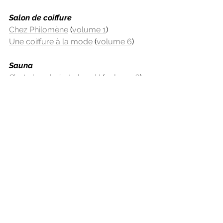
Salon de coiffure
Chez Philomène
 (
volume 1
)
Une coiffure à la mode
 (
volume 6
)
Sauna
C’est chaud, c’est chaud !
 (
volume 6
)
Studio de télévision
Appelez-moi Élyse
 (
volume 2
)
Au secours, mon amour !
 (
volume 3
)
À vous, Bernard!
 (
volume 1
)
Bon appétit !
 (
volume 3
)
Bulletin spécial – À vous, Bernard ! II
(
volume 3
)
Émission toxique
 (
volume 5
)
En direct
 (
volume 4
)
Gardiens du Domicile
 (
volume 2
)
Kwik Care inc.
 (
volume 2
)