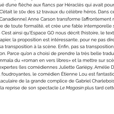
tué d’une flèche aux flancs par Héraclès qui avait pou
C’était le 10
 des 12 travaux du célèbre héros. Dans ce
e
 Canadienne] Anne Carson transforme l’affrontement 
e de toute formalité, et crée une fable intemporelle s
C’est ainsi qu'Espace GO nous décrit l’histoire, le tex
pier, la proposition est intéressante, pour ne pas dire
a transposition à la scène. Enfin, pas sa transposition
on. Parce qu’on a choisi de prendre la très belle tradu
mmala
 du «roman en vers libres» et la mettre sur scè
pertes (les comédiennes Juliette Gariépy, Amélie Da
 foudroyantes, le comédien Étienne Lou est fantasti
culaire de la grande complice de Gabriel Charlebois
a reprise de son spectacle 
Le Magasin 
plus tard cett