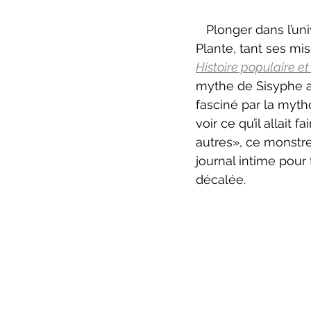
ZoneCulture 2022-2023
Zo
   Plonger dans l’u
Plante, tant ses mis
Histoire populaire et
critique théâtre Rhinocéros
mythe de Sisyphe 
fasciné par la myth
voir ce qu’il allait
autres», ce monstre
journal intime pour
décalée.