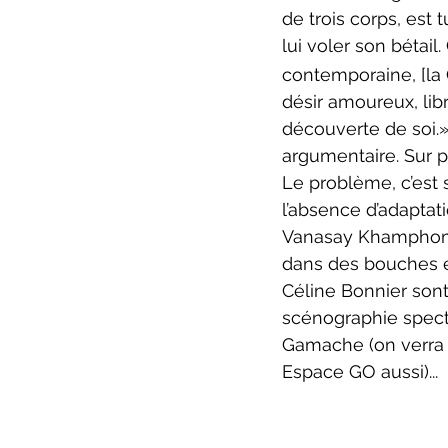
de trois corps, est 
lui voler son bétail. 
contemporaine, [la
désir amoureux, libr
découverte de soi.» 
argumentaire. Sur pa
Le problème, c’est s
l’absence d’adaptati
Vanasay Khampho
dans des bouches ex
Céline Bonnier sont
scénographie specta
Gamache (on verra l
Espace GO aussi)...