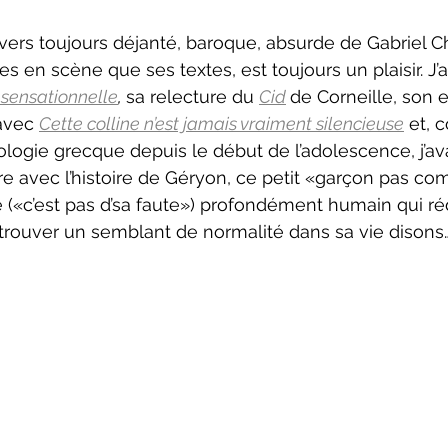
neCulture 2023-2024
ZoneCulture 2024-2025
ZoneCult
nivers toujours déjanté, baroque, absurde de Gabriel C
es en scène que ses textes, est toujours un plaisir. J’
 sensationnelle
, 
sa relecture du 
Cid
de Corneille, son 
ZoneCulture 2026-2027
avec 
Cette colline n’est jamais vraiment silencieuse
 et, 
ologie grecque depuis le début de l’adolescence, j’av
 faire avec l’histoire de Géryon, ce petit «garçon pas c
 («c’est pas d’sa faute») profondément humain qui ré
 trouver un semblant de normalité dans sa vie disons