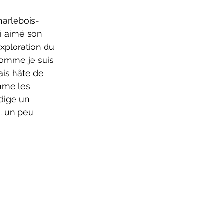
ure 2025-2026
harlebois-
ai aimé son 
exploration du 
comme je suis 
ais hâte de 
omme les 
dige un 
… un peu 