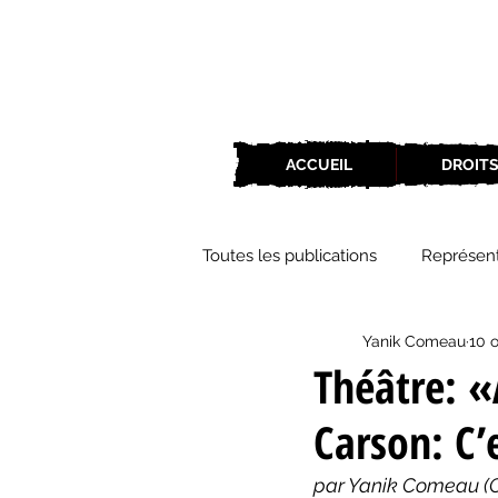
ACCUEIL
DROITS
Toutes les publications
Représent
Yanik Comeau
10 o
Zone Culture
ZoneCulture 
Théâtre: 
Carson: C’e
ZoneCulture 2018-2019
Zon
par Yanik Comeau (