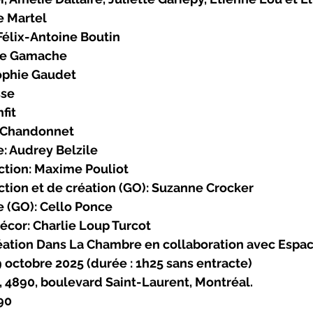
e Martel
 Félix-Antoine Boutin
le Gamache
phie Gaudet 
sse
fit
c Chandonnet
e: Audrey Belzile
ction: Maxime Pouliot
ction et de création (GO): Suzanne Crocker
e (GO): Cello Ponce
écor: Charlie Loup Turcot 
éation Dans La Chambre en collaboration avec Espa
 octobre 2025 (durée : 1h25 sans entracte)
 4890, boulevard Saint-Laurent, Montréal.
90