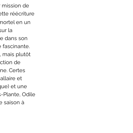
r mission de 
tte réécriture 
mortel en un 
ur la 
te dans son 
 fascinante. 
, mais plutôt 
ction de 
ne. Certes 
llaire et 
que) et une 
-Plante, Odile 
e saison à 