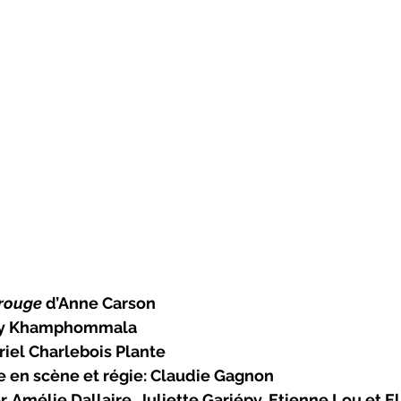
rouge 
d’Anne Carson
say Khamphommala
riel Charlebois Plante
se en scène et régie: Claudie Gagnon
, Amélie Dallaire, Juliette Gariépy, Etienne Lou et E