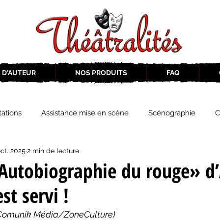
 D'AUTEUR
NOS PRODUITS
FAQ
ations
Assistance mise en scène
Scénographie
C
ct. 2025
2 min de lecture
2019-2020
Éphémérides du théâtre QC
ZoneCulture 20
«Autobiographie du rouge» d
st servi !
eCulture 2020-2021
Journal «BIENVENUE À BORD!»
Z
Comunik Média/ZoneCulture)