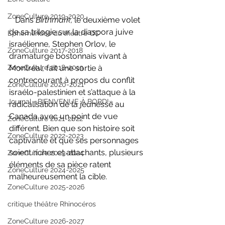
ZoneCulture 2019-2020
   Dans 
Birthmark,
 le deuxième volet 
de sa trilogie sur la diaspora juive 
Éphémérides du théâtre QC
israélienne, Stephen Orlov, le 
ZoneCulture 2017-2018
dramaturge bostonnais vivant à 
ZoneCulture 2018-2019
Montréal, fait une sortie à 
contrecourant à propos du conflit 
ZoneCulture 2020-2021
israélo-palestinien et s’attaque à la 
Journal «BIENVENUE À BORD!»
radicalisation de la jeunesse au 
Canada avec un point de vue 
ZoneCulture 2021-2022
différent. Bien que son histoire soit 
ZoneCulture 2022-2023
captivante et que ses personnages 
soient riches et attachants, plusieurs 
ZoneCulture 2023-2024
éléments de sa pièce ratent 
ZoneCulture 2024-2025
malheureusement la cible.
ZoneCulture 2025-2026
critique théâtre Rhinocéros
ZoneCulture 2026-2027