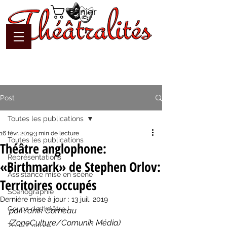
Panier
Post
Toutes les publications
16 févr. 2019
3 min de lecture
Toutes les publications
Théâtre anglophone:
Représentations
«Birthmark» de Stephen Orlov:
Assistance mise en scène
Territoires occupés
Scénographie
Dernière mise à jour :
13 juil. 2019
Coups de théâtre !
par Yanik Comeau 
(ZoneCulture/Comunik Média)
Zone Culture