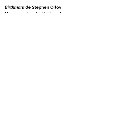
***
Birthmark 
de Stephen Orlov
Mise en scène: Liz Valdez et 
Michelle Soicher
Avec Dalia Charafeddine, Patrick 
Keeler, Howard Rosenstein, 
Stephen Spreekmester et Natalie 
Tannous
Une production du Teesri Duniya 
Theatre
Du 3 au 18 novembre 2018 (approx. 
1h35 sans entracte)
Mercredi au samedi 20h, dimanche 
15h
MAI, 3680, rue Jeanne-Mance, 
Montréal
Réservations : 514-982-3386
Pour plus d’informations : 
http://www.m-a-