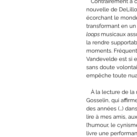
   Contrairement à
nouvelle de DeLillo
écorchant le monde 
transformant en un
loops 
musicaux ass
la rendre supportabl
moments. Fréquents
Vandevelde est si e
sans doute volonta
empêche toute nuan
   À la lecture de la nouvelle de DeLillo (en anglais), on se demande pourquoi 
Gosselin, qui affir
des années (…) dans 
lire à mes amis, au
l’humour, le cynism
livre une performa