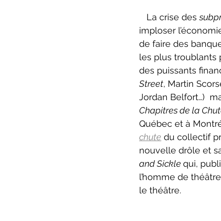
ZoneCulture 2022-2023
Zo
   La crise des 
subp
imploser l’économi
de faire des banque
critique théâtre Rhinocéros
les plus troublants
des puissants financ
Street
, Martin Scor
Jordan Belfort…)  m
Chapitres de la Chu
Québec et à Montré
chute
 du collectif 
nouvelle drôle et s
and Sickle 
qui, publ
l’homme de théâtre 
le théâtre.