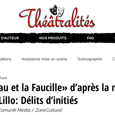
 D'AUTEUR
NOS PRODUITS
FAQ
ations
Assistance mise en scène
Scénographie
C
cture
2019-2020
Éphémérides du théâtre QC
ZoneCulture 20
u et la Faucille» d’après la 
llo: Délits d’initiés
eCulture 2020-2021
Journal «BIENVENUE À BORD!»
Z
Comunik Média / ZoneCulture)