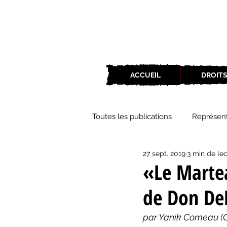
ACCUEIL
DROITS
Toutes les publications
Représent
27 sept. 2019
3 min de le
Zone Culture
ZoneCulture 
«Le Martea
de Don DeLi
ZoneCulture 2018-2019
Zon
par Yanik Comeau (