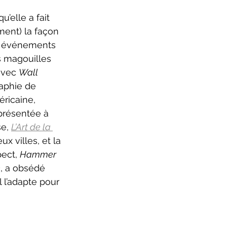
ure 2025-2026
u’elle a fait 
ent) la façon 
es événements 
s magouilles 
avec 
Wall 
raphie de 
ricaine, 
présentée à 
e, 
L’Art de la 
x villes, et la 
ect, 
Hammer 
n
, a obsédé 
 l’adapte pour 