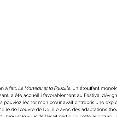
n a fait, 
Le Marteau et la Faucille, 
un étouffant monolo
sant, a été accueilli favorablement au Festival d’Avig
s pouviez lécher mon cœur avait entrepris une explo
lle de l’œuvre de DeLillo avec des adaptations théât
arteau et la Faucille 
faisait partie de cette aventure… 