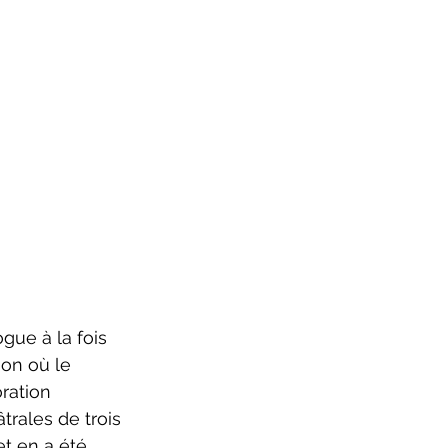
gue à la fois 
non où le 
ration 
rales de trois 
et en a été 