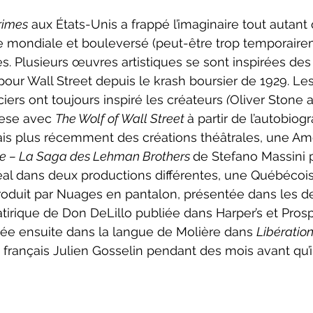
neCulture 2023-2024
ZoneCulture 2024-2025
ZoneCult
rimes
 aux États-Unis a frappé l’imaginaire tout autant q
e mondiale et bouleversé (peut-être trop temporairem
s. Plusieurs œuvres artistiques se sont inspirées d
ZoneCulture 2026-2027
 pour Wall Street depuis le krash boursier de 1929. Le
iers ont toujours inspiré les créateurs 
(
Oliver Stone 
sese avec 
The Wolf of Wall Street 
à partir de l’autobiog
ais plus récemment des créations théâtrales, une Amé
te – La Saga des Lehman Brothers 
de Stefano Massini 
al dans deux productions différentes, une Québécois
produit par Nuages en pantalon, présentée dans les deu
atirique de Don DeLillo publiée dans Harper’s et Prosp
iée ensuite dans la langue de Molière dans 
Libératio
français Julien Gosselin pendant des mois avant qu’il