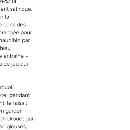
voir, 
la 
nt satirique, 
n la 
é dans des 
orangée pour 
inaudible par 
hieu 
 entraîne – 
 de jeu qui 
xte] pendant 
 le faisait 
en garder 
eph Drouet qui 
odigieuses, 