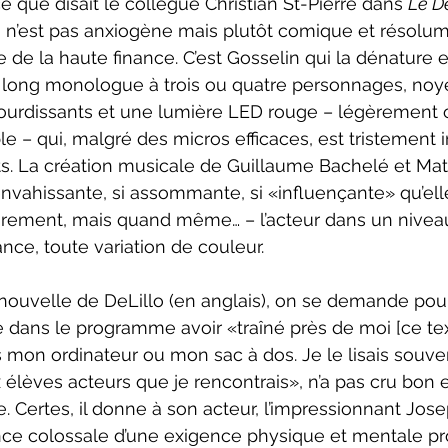
 ce que disait le collègue Christian St-Pierre dans 
Le De
 n’est pas anxiogène mais plutôt comique et résolume
de la haute finance. C’est Gosselin qui la dénature e
 long monologue à trois ou quatre personnages, noy
ourdissants et une lumière LED rouge – légèrement 
e – qui, malgré des micros efficaces, est tristement 
. La création musicale de Guillaume Bachelé et Mat
nvahissante, si assommante, si «influençante» qu’elle
irement, mais quand même… – l’acteur dans un niveau
ce, toute variation de couleur.
me dans le programme avoir «traîné près de moi [ce te
mon ordinateur ou mon sac à dos. Je le lisais souvent,
x élèves acteurs que je rencontrais», n’a pas cru bon 
e. Certes, il donne à son acteur, l’impressionnant Jos
nce colossale d’une exigence physique et mentale pr