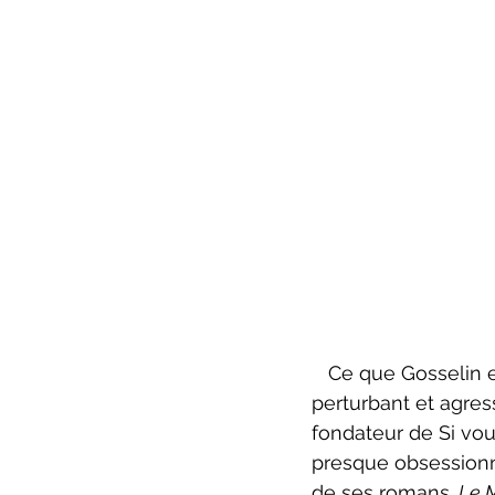
   Ce que Gosselin e
perturbant et agres
fondateur de Si vou
presque obsessionne
de ses romans. 
Le M