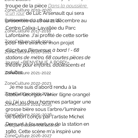
troupe de la pièce 
Dans la poussière 
ZoneCulture 2019-2020
d'un jour
 de Luc Arsenault qui sera 
présentée du 18 au 21 décembre au 
Éphémérides du théâtre QC
Centre Calixa-Lavallée du Parc 
ZoneCulture 2017-2018
Lafontaine. J'ai profité de cette sortie 
ZoneCulture 2018-2019
pour faire avancer mon projet 
d'écriture 
Bienvenue à bord ! - 68 
ZoneCulture 2020-2021
stations de métro, 68 courtes pièces de 
Journal «BIENVENUE À BORD!»
théâtre pour enfants, adolescents et 
adultes
.
ZoneCulture 2021-2022
ZoneCulture 2022-2023
   Je me suis d'abord rendu à la 
ZoneCulture 2023-2024
Station Georges-Vanier (ligne orange) 
où j'ai vu deux hommes partager une 
ZoneCulture 2024-2025
grosse bière sous l'arbre/luminaire 
ZoneCulture 2025-2026
de béton conçu par l'artiste Michel 
Dernuet à l'ouverture de la station en 
critique théâtre Rhinocéros
1980. Cette scène m'a inspiré une 
ZoneCulture 2026-2027