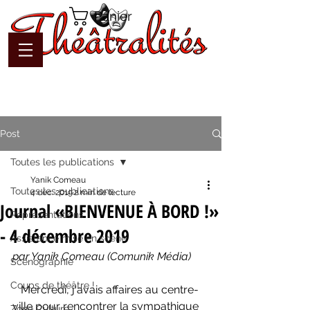
Panier
Post
Toutes les publications
Yanik Comeau
Toutes les publications
4 déc. 2019
2 min de lecture
Journal «BIENVENUE À BORD !»
Représentations
- 4 décembre 2019
Assistance mise en scène
par Yanik Comeau (Comunik Média)
Scénographie
Coups de théâtre !
   Mercredi, j'avais affaires au centre-
ville pour rencontrer la sympathique 
Zone Culture